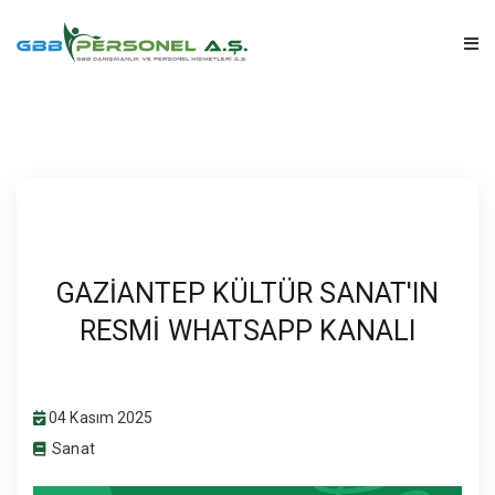
ANA SAYFA
KURUMSAL
HABERLER
GAZİANTEP KÜLTÜR SANAT'IN
BLOG
RESMİ WHATSAPP KANALI
SSS
04 Kasım 2025
İLETIŞIM
Sanat
GIRIŞ