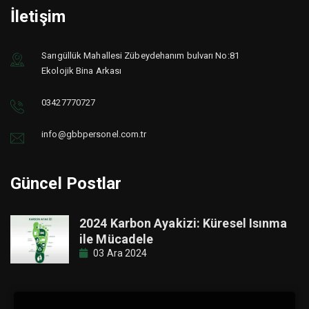
İletişim
Sarıgüllük Mahallesi Zübeydehanım bulvarı No:81
Ekolojik Bina Arkası
03427770727
info@gbbpersonel.com.tr
Güncel Postlar
2024 Karbon Ayakizi: Küresel Isınma
ile Mücadele
03 Ara 2024